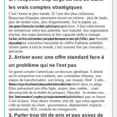
les vrais comptes stratégiques
C’est l’erreur la plus banale. Et l’une des plus coûteuses.
Beaucoup d’équipes raisonnent encore en volume : plus de leads,
plus de rendez-vous, plus d’opportunités. Sur le papier, ça
rassure. Dans la réalité, ça disperse.
Un grand compte se travaille avec précision. Il faut sélectionner
les entreprises selon leur potentiel, leur maturité, leur organisation
d’achat, leur enjeu business et leur capacité réelle à changer.
Sinon, vous alimentez un pipe trompeur rempli, mais peu
La loi de Pareto reste redoutablement vraie en B2B : une minorité
signable.
de comptes concentre l’essentiel du chiffre d’affaires potentiel.
Vouloir parler à tout le monde, c’est souvent finir par convaincre
personne.
2. Arriver avec une offre standard face à
un problème qui ne l’est pas
Un grand compte n’attend pas un discours générique. Il attend
qu’on comprenne son contexte, ses contraintes internes, ses
enjeux de transformation, son timing, ses risques. Bref : il attend
autre chose qu’une plaquette bien récitée.
Beaucoup de directions commerciales tombent dans ce piège.
Elles présentent une offre figée, propre, bien cadrée… mais
déconnectée de la réalité du prospect. Résultat : le rendez-vous
est “intéressant”, sans jamais devenir prioritaire.
Sur une vente complexe, la personnalisation n’est pas un bonus.
C’est la base. Vous devez montrer, très tôt, que votre approche
colle au terrain du client : gouvernance, déploiement, impacts
opérationnels, ROI, conduite du changement.
3. Parler trop tôt de prix et pas assez de