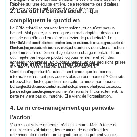
Répétée sur une équipe entière, cela représente des dizaines
d’heures par mois qui sortent du cycle de vente.
2. Des outils censés aider… qui
compliquent le quotidien
Le CRM cristallise souvent les tensions, et ce n’est pas un
hasard. Mal pensé, mal configuré ou mal adopté, il devient un
outil de contrôle au lieu d’être un levier de productivité. Le
commercial le vit alors comme une punition. Il renseigne par
Un CRM efficace doit simplifier la vie du terrain : accès rapide à
contrainte, en retard, ou pas du tout.
l’historique, opportunités visibles, documents centralisés, actions
prioritaires claires. Sinon, il ajoute de la charge mentale. Et un
outil rejeté par l’équipe produit toujours le même effet : des
données incomplètes, un pilotage bancal, et des décisions prises
3. Une information mal partagée
sur une vision faussée de la réalité commerciale.
Combien d’opportunités ralentissent parce que les bonnes
informations ne sont pas accessibles au bon moment ? Contrats
introuvables, historique client morcelé, relances non tracées,
échanges dispersés entre mails, téléphone et fichiers locaux…
La vente B2B repose sur la continuité. Si un prospect avance
Ce désordre coûte cher.
puis se fige parce que personne n’a repris le fil correctement, la
perte ne vient pas du marché. Elle vient de l’organisation.
4. Le micro-management qui parasite
l’action
Vouloir tout suivre en temps réel est tentant. Mais à force de
multiplier les validations, les réunions de contrôle et les
demandes de reporting, on grignote ce qu’on prétend vouloir