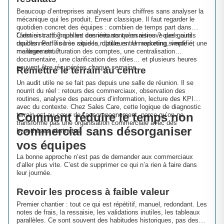
Beaucoup d’entreprises analysent leurs chiffres sans analyser la
mécanique qui les produit. Erreur classique. Il faut regarder le
quotidien concret des équipes : combien de temps part dans
l’administratif ? quelles données sont ressaisies ? quels outils
C’est en cartographiant ces irritants qu’on retrouve des gains
doublonnent ? où se situe la rupture entre marketing, vente et
rapides. Parfois très rapides, d’ailleurs. Un reporting simplifié, une
management ?
meilleure structuration des comptes, une centralisation
documentaire, une clarification des rôles… et plusieurs heures
peuvent être récupérées chaque semaine.
Remettre le terrain au centre
Un audit utile ne se fait pas depuis une salle de réunion. Il se
nourrit du réel : retours des commerciaux, observation des
routines, analyse des parcours d’information, lecture des KPI
avec du contexte. Chez Sales Care, cette logique de diagnostic
Comment réduire le temps non
terrain est au cœur de l’accompagnement, parce qu’on ne
transforme pas une organisation commerciale avec des
commercial sans désorganiser
hypothèses abstraites.
vos équipes
La bonne approche n’est pas de demander aux commerciaux
d’aller plus vite. C’est de supprimer ce qui n’a rien à faire dans
leur journée.
Revoir les process à faible valeur
Premier chantier : tout ce qui est répétitif, manuel, redondant. Les
notes de frais, la ressaisie, les validations inutiles, les tableaux
parallèles. Ce sont souvent des habitudes historiques, pas des