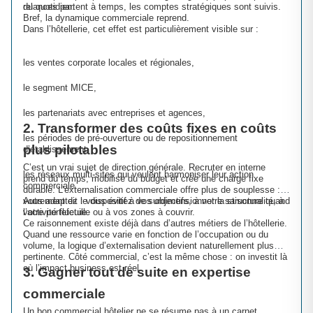
du quotidien.
relances partent à temps, les comptes stratégiques sont suivis.
Bref, la dynamique commerciale reprend.
Dans l’hôtellerie, cet effet est particulièrement visible sur :
les ventes corporate locales et régionales,
le segment MICE,
les partenariats avec entreprises et agences,
2. Transformer des coûts fixes en coûts
les périodes de pré-ouverture ou de repositionnement
plus pilotables
d’établissement,
C’est un vrai sujet de direction générale. Recruter en interne
les réseaux multi-sites qui veulent harmoniser leur action
prend du temps, mobilise du budget et crée une charge fixe
commerciale.
durable. L’externalisation commerciale offre plus de souplesse :
vous adaptez le dispositif à vos objectifs, à votre saisonnalité, à
Autrement dit : vous évitez de surdimensionner la structure quand
votre portefeuille ou à vos zones à couvrir.
l’activité fluctue.
Ce raisonnement existe déjà dans d’autres métiers de l’hôtellerie.
Quand une ressource varie en fonction de l’occupation ou du
volume, la logique d’externalisation devient naturellement plus
pertinente. Côté commercial, c’est la même chose : on investit là
où l’impact business est réel.
3. Gagner tout de suite en expertise
commerciale
Un bon commercial hôtelier ne se résume pas à un carnet