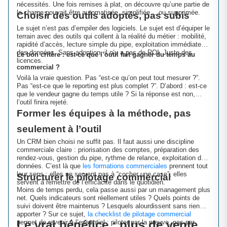
nécessités. Une fois remises à plat, on découvre qu’une partie de
la charge pouvait être automatisée, simplifiée… ou supprimée.
Choisir des outils adoptés, pas subis
Le sujet n’est pas d’empiler des logiciels. Le sujet est d’équiper le
terrain avec des outils qui collent à la réalité du métier : mobilité,
rapidité d’accès, lecture simple du pipe, exploitation immédiate
des données. Sans adoption, il n’y a pas de ROI. Juste des
Le bon critère : est-ce que l’outil fait gagner du temps au
licences.
commercial ?
Voilà la vraie question. Pas “est-ce qu’on peut tout mesurer ?”.
Pas “est-ce que le reporting est plus complet ?”. D’abord : est-ce
que le vendeur gagne du temps utile ? Si la réponse est non,
l’outil finira rejeté.
Former les équipes à la méthode, pas
seulement à l’outil
Un CRM bien choisi ne suffit pas. Il faut aussi une discipline
commerciale claire : priorisation des comptes, préparation des
rendez-vous, gestion du pipe, rythme de relance, exploitation des
données. C’est là que
les formations commerciales
prennent tout
leur sens : elles ne servent pas à “cocher une case”, elles
Structurer le pilotage commercial
servent à remettre de l’efficacité dans le quotidien.
Moins de temps perdu, cela passe aussi par un management plus
net. Quels indicateurs sont réellement utiles ? Quels points de
suivi doivent être maintenus ? Lesquels alourdissent sans rien
apporter ? Sur ce sujet,
la checklist de pilotage commercial
Le vrai bénéfice : plus de vente,
permet de revenir à l’essentiel : piloter par la preuve, pas par