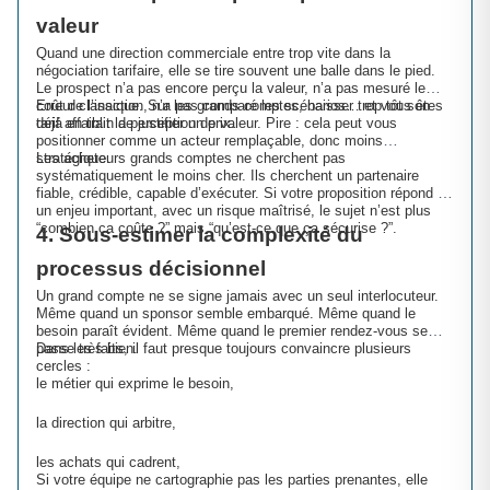
valeur
Quand une direction commerciale entre trop vite dans la
négociation tarifaire, elle se tire souvent une balle dans le pied.
Le prospect n’a pas encore perçu la valeur, n’a pas mesuré le
coût de l’inaction, n’a pas comparé les scénarios… et vous êtes
Erreur classique. Sur les grands comptes, baisser trop tôt son
déjà en train de justifier un prix.
tarif affaiblit la perception de valeur. Pire : cela peut vous
positionner comme un acteur remplaçable, donc moins
stratégique.
Les acheteurs grands comptes ne cherchent pas
systématiquement le moins cher. Ils cherchent un partenaire
fiable, crédible, capable d’exécuter. Si votre proposition répond à
un enjeu important, avec un risque maîtrisé, le sujet n’est plus
“combien ça coûte ?” mais “qu’est-ce que ça sécurise ?”.
4. Sous-estimer la complexité du
processus décisionnel
Un grand compte ne se signe jamais avec un seul interlocuteur.
Même quand un sponsor semble embarqué. Même quand le
besoin paraît évident. Même quand le premier rendez-vous se
passe très bien.
Dans les faits, il faut presque toujours convaincre plusieurs
cercles :
le métier qui exprime le besoin,
la direction qui arbitre,
les achats qui cadrent,
Si votre équipe ne cartographie pas les parties prenantes, elle