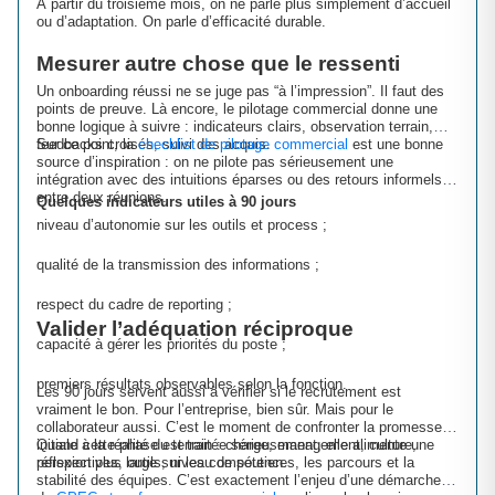
À partir du troisième mois, on ne parle plus simplement d’accueil
ou d’adaptation. On parle d’efficacité durable.
Mesurer autre chose que le ressenti
Un onboarding réussi ne se juge pas “à l’impression”. Il faut des
points de preuve. Là encore, le pilotage commercial donne une
bonne logique à suivre : indicateurs clairs, observation terrain,
feedbacks croisés, suivi des acquis.
Sur ce point, la
checklist de pilotage commercial
est une bonne
source d’inspiration : on ne pilote pas sérieusement une
intégration avec des intuitions éparses ou des retours informels
entre deux réunions.
Quelques indicateurs utiles à 90 jours
niveau d’autonomie sur les outils et process ;
qualité de la transmission des informations ;
respect du cadre de reporting ;
Valider l’adéquation réciproque
capacité à gérer les priorités du poste ;
premiers résultats observables selon la fonction.
Les 90 jours servent aussi à vérifier si le recrutement est
vraiment le bon. Pour l’entreprise, bien sûr. Mais pour le
collaborateur aussi. C’est le moment de confronter la promesse
initiale à la réalité du terrain : charge, management, culture,
Quand cette phase est traitée sérieusement, elle alimente une
perspectives, outils, niveau de soutien.
réflexion plus large sur les compétences, les parcours et la
stabilité des équipes. C’est exactement l’enjeu d’une démarche