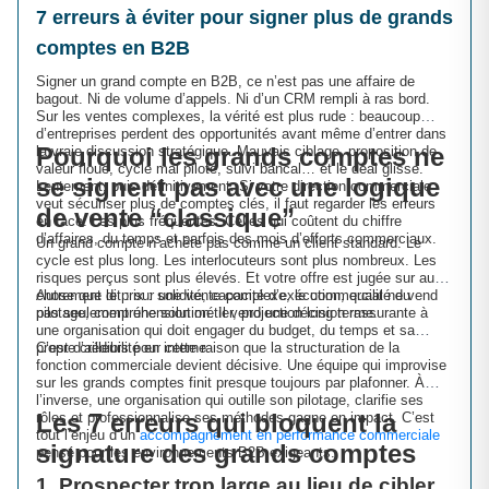
7 erreurs à éviter pour signer plus de grands
comptes en B2B
Signer un grand compte en B2B, ce n’est pas une affaire de
bagout. Ni de volume d’appels. Ni d’un CRM rempli à ras bord.
Sur les ventes complexes, la vérité est plus rude : beaucoup
d’entreprises perdent des opportunités avant même d’entrer dans
Pourquoi les grands comptes ne
la vraie discussion stratégique. Mauvais ciblage, proposition de
valeur floue, cycle mal piloté, suivi bancal… et le deal glisse.
se signent pas avec une logique
Lentement, puis définitivement. Si votre direction commerciale
veut sécuriser plus de comptes clés, il faut regarder les erreurs
de vente “classique”
en face. Les plus fréquentes. Celles qui coûtent du chiffre
d’affaires, du temps et parfois des mois d’efforts commerciaux.
Un grand compte n’achète pas comme un client standard. Le
cycle est plus long. Les interlocuteurs sont plus nombreux. Les
risques perçus sont plus élevés. Et votre offre est jugée sur autre
chose que le prix : solidité, capacité d’exécution, qualité du
Autrement dit : sur une vente complexe, le commercial ne vend
pilotage, compréhension métier, projection long terme.
pas seulement une solution. Il vend une décision rassurante à
une organisation qui doit engager du budget, du temps et sa
propre crédibilité en interne.
C’est d’ailleurs pour cette raison que la structuration de la
fonction commerciale devient décisive. Une équipe qui improvise
sur les grands comptes finit presque toujours par plafonner. À
l’inverse, une organisation qui outille son pilotage, clarifie ses
Les 7 erreurs qui bloquent la
rôles et professionnalise ses méthodes gagne en impact. C’est
tout l’enjeu d’un
accompagnement en performance commerciale
signature des grands comptes
pensé pour les environnements B2B exigeants.
1. Prospecter trop large au lieu de cibler