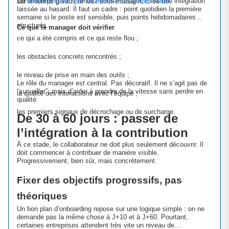
Un onboarding sans rendez-vous manager, c’est une intégration
sur
le temps perdu par les commerciaux hors vente
.
laissée au hasard. Il faut un cadre : point quotidien la première
semaine si le poste est sensible, puis points hebdomadaires
structurés.
Ce que le manager doit vérifier
ce qui a été compris et ce qui reste flou ;
les obstacles concrets rencontrés ;
le niveau de prise en main des outils ;
Le rôle du manager est central. Pas décoratif. Il ne s’agit pas de
“surveiller”, mais d’aider à prendre de la vitesse sans perdre en
la qualité des interactions avec l’équipe ;
qualité.
les premiers signaux de décrochage ou de surcharge.
De 30 à 60 jours : passer de
l’intégration à la contribution
À ce stade, le collaborateur ne doit plus seulement découvrir. Il
doit commencer à contribuer de manière visible.
Progressivement, bien sûr, mais concrètement.
Fixer des objectifs progressifs, pas
théoriques
Un bon plan d’onboarding repose sur une logique simple : on ne
demande pas la même chose à J+10 et à J+60. Pourtant,
certaines entreprises attendent très vite un niveau de