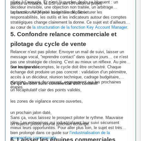
pilote à l’aveugle. Et c’est là que les deals se bloquent : un
parfois la finance, la DSI ou les RH selon le projet.
décideur invisible, une objection non traitée, un arbitrage
repoussé, une priorité budgétaire déplacée.
La fonction KAM joue ici un rôle clé. Structurer les
responsabilités, les outils et les indicateurs autour des comptes
stratégiques change clairement la donne. Ce sujet est d’ailleurs
au cœur de
la structuration de la fonction Key Account Manager
.
5. Confondre relance commerciale et
pilotage du cycle de vente
Relancer n’est pas piloter. Envoyer un mail de suivi, laisser un
message vocal, “reprendre contact” dans quinze jours… ce n’est
pas une stratégie de closing. C’est au mieux un réflexe. Au pire,
une routine vide.
Sur les grands comptes, le cycle doit être orchestré. Chaque
échange doit produire un pas concret : validation d’un périmètre,
accès à un décideur, réunion technique, cadrage budgétaire,
planning, preuve de concept, engagement sur les prochaines
Ce qu’un bon suivi commercial doit contenir
étapes.
un récapitulatif clair des points validés,
les zones de vigilance encore ouvertes,
un prochain jalon daté,
Sans ça, vous laissez le prospect piloter le rythme. Mauvaise
idée. Les entreprises qui industrialisent leur suivi sécurisent
un objectif précis pour le prochain échange.
mieux leurs opportunités. Pour aller plus loin, le sujet est très
bien prolongé dans ce guide sur
l’industrialisation de la
prospection commerciale
.
6. Laisser les équipes commerciales