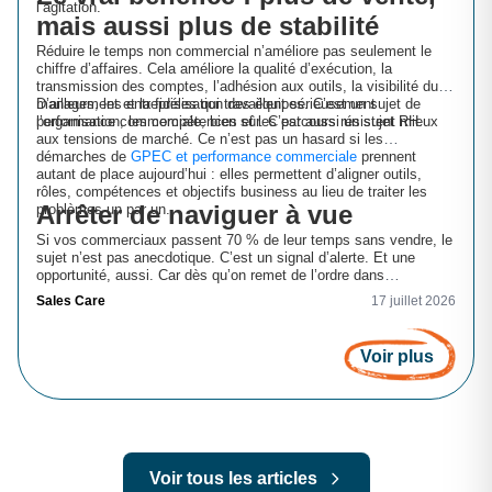
l’agitation.
mais aussi plus de stabilité
Réduire le temps non commercial n’améliore pas seulement le
chiffre d’affaires. Cela améliore la qualité d’exécution, la
transmission des comptes, l’adhésion aux outils, la visibilité du
management et la fidélisation des équipes. C’est un sujet de
D’ailleurs, les entreprises qui travaillent sérieusement
performance commerciale, bien sûr. C’est aussi un sujet RH.
l’organisation, les compétences et les parcours résistent mieux
aux tensions de marché. Ce n’est pas un hasard si les
démarches de
GPEC et performance commerciale
prennent
autant de place aujourd’hui : elles permettent d’aligner outils,
rôles, compétences et objectifs business au lieu de traiter les
Arrêter de naviguer à vue
problèmes un par un.
Si vos commerciaux passent 70 % de leur temps sans vendre, le
sujet n’est pas anecdotique. C’est un signal d’alerte. Et une
opportunité, aussi. Car dès qu’on remet de l’ordre dans
l’organisation commerciale, les effets se voient vite : plus de
Sales Care
17 juillet 2026
temps terrain, un pipe mieux tenu, un management plus utile, des
équipes moins dispersées. Vous voulez retrouver une
performance commerciale durable ? Commencez par regarder où
Voir plus
le temps part vraiment. Ensuite seulement, décidez quoi
transformer. C’est souvent là que la croissance recommence.
Voir tous les articles