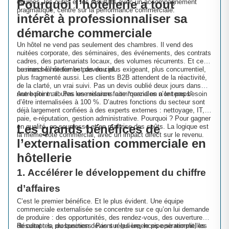
Pourquoi l’hôtellerie a tout
équipes, les outils et les résultats avec un accompagnement
pragmatique, centré sur la performance commerciale.
intérêt à professionnaliser sa
démarche commerciale
Un hôtel ne vend pas seulement des chambres. Il vend des
nuitées corporate, des séminaires, des événements, des contrats
cadres, des partenariats locaux, des volumes récurrents. Et ce
business-là ne tombe pas du ciel.
Le marché hôtelier est devenu plus exigeant, plus concurrentiel,
plus fragmenté aussi. Les clients B2B attendent de la réactivité,
de la clarté, un vrai suivi. Pas un devis oublié deux jours dans
une boîte mail. Pas une relance faite “quand on a le temps”.
Autre point : toutes les missions commerciales n’ont pas besoin
d’être internalisées à 100 %. D’autres fonctions du secteur sont
déjà largement confiées à des experts externes : nettoyage, IT,
paie, e-réputation, gestion administrative. Pourquoi ? Pour gagner
Les grands bénéfices de
en qualité, en souplesse et en maîtrise des coûts. La logique est
la même côté commercial, avec un impact direct sur le revenu.
l’externalisation commerciale en
hôtellerie
1. Accélérer le développement du chiffre
d’affaires
C’est le premier bénéfice. Et le plus évident. Une équipe
commerciale externalisée se concentre sur ce qu’on lui demande
de produire : des opportunités, des rendez-vous, des ouvertures
de comptes, du business. Pas sur les urgences opérationnelles
Résultat : la prospection devient régulière, le pipe se remplit, les