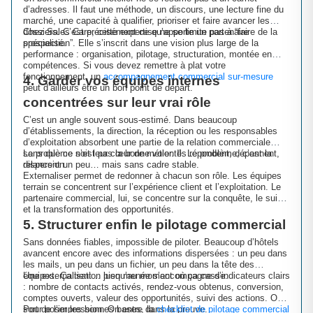
d’adresses. Il faut une méthode, un discours, une lecture fine du
marché, une capacité à qualifier, prioriser et faire avancer les
dossiers. C’est précisément ce qu’apporte un partenaire
Chez Sales Care, cette expertise ne se limite pas à “faire de la
spécialisé.
prospection”. Elle s’inscrit dans une vision plus large de la
performance : organisation, pilotage, structuration, montée en
compétences. Si vous devez remettre à plat votre
fonctionnement, un
accompagnement commercial sur-mesure
4. Garder vos équipes internes
peut d’ailleurs être un bon point de départ.
concentrées sur leur vrai rôle
C’est un angle souvent sous-estimé. Dans beaucoup
d’établissements, la direction, la réception ou les responsables
d’exploitation absorbent une partie de la relation commerciale
sans que ce soit leur cœur de métier. Ils répondent, dépannent,
Le problème n’est pas la bonne volonté. Le problème, c’est la
relancent un peu… mais sans cadre stable.
dispersion.
Externaliser permet de redonner à chacun son rôle. Les équipes
terrain se concentrent sur l’expérience client et l’exploitation. Le
partenaire commercial, lui, se concentre sur la conquête, le suivi
et la transformation des opportunités.
5. Structurer enfin le pilotage commercial
Sans données fiables, impossible de piloter. Beaucoup d’hôtels
avancent encore avec des informations dispersées : un peu dans
les mails, un peu dans un fichier, un peu dans la tête des
équipes. Ça tient… jusqu’au moment où ça casse.
Une externalisation bien menée s’accompagne d’indicateurs clairs
: nombre de contacts activés, rendez-vous obtenus, conversion,
comptes ouverts, valeur des opportunités, suivi des actions. On
sort de l’impression. On entre dans la preuve.
Pour poser les bonnes bases, la
checklist de pilotage commercial