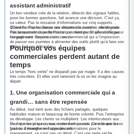
assistant administratif
Un bon vendeur crée de la relation, détecte des signaux faibles,
pose les bonnes questions, fait avancer une décision. C’est ça,
sa valeur. Pas la ressaisie d’informations sur cinq supports
différents. Pas la chasse aux documents avant un rendez-vous.
Quand l’entreprise laisse ces irritants s’accumuler, elle dégrade
Pas la reconstruction de l’historique client parce qu’un collègue
mécaniquement la performance commerciale. Et elle abîme aussi
est parti sans transmission correcte.
l’engagement. Soyons clairs : un commercial qui a l’impression
de passer ses journées à alimenter des outils plutôt qu’à faire son
Pourquoi vos équipes
métier finit par décrocher.
commerciales perdent autant de
temps
Le temps “hors vente” ne disparaît pas par magie. Il a des causes
très concrètes. Et elles sont rarement là où on les imagine au
départ.
1. Une organisation commerciale qui a
grandi… sans être repensée
Au début, tout tient avec des fichiers partagés, quelques
habitudes maison et beaucoup de bonne volonté. Puis l’entreprise
se développe. Les clients se multiplient. Les interlocuteurs aussi.
Sauf que les process, eux, restent artisanaux. C’est là que les
Un commercial qui consacre une demi-journée par semaine à ses
goulets d’étranglement apparaissent.
frais ou à remettre en forme des informations pour le
management, ce n’est pas un détail. C’est une perte sèche.