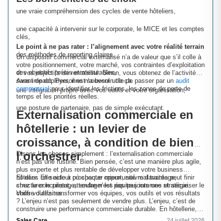
une vraie compréhension des cycles de vente hôteliers,
une capacité à intervenir sur le corporate, le MICE et les comptes
clés,
Le point à ne pas rater : l’alignement avec votre réalité terrain
des méthodes de reporting claires,
Un dispositif commercial externalisé n’a de valeur que s’il colle à
votre positionnement, votre marché, vos contraintes d’exploitation
des objectifs précis et mesurables,
et vos objectifs de rentabilité. Sinon, vous obtenez de l’activité…
sans impact. Personne n’a besoin de ça.
Avant de déployer, il est souvent utile de passer par un
audit
commercial
pour identifier les frictions, les zones de perte de
une intégration propre avec vos outils et votre organisation,
temps et les priorités réelles.
une posture de partenaire, pas de simple exécutant.
Externalisation commerciale en
hôtellerie : un levier de
croissance, à condition de bien
l’orchestrer
Disons les choses simplement : l’externalisation commerciale
n’est pas une rustine. Bien pensée, c’est une manière plus agile,
plus experte et plus rentable de développer votre business
hôtelier. Elle aide à prospecter mieux, suivre davantage,
Et dans un secteur où chaque opportunité mal traitée peut finir
structurer le pilotage, soulager les équipes internes et sécuriser le
chez le concurrent, attendre n’est pas toujours une stratégie.
chiffre d’affaires.
Vous voulez transformer vos équipes, vos outils et vos résultats
? L’enjeu n’est pas seulement de vendre plus. L’enjeu, c’est de
construire une performance commerciale durable. En hôtellerie,
c’est souvent là que la différence se joue.
Sales Care
24 juillet 2026