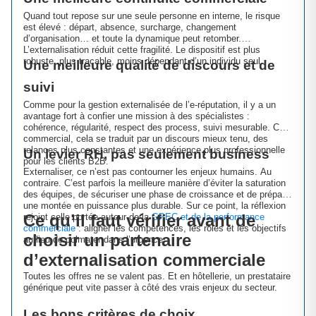
Quand tout repose sur une seule personne en interne, le risque
est élevé : départ, absence, surcharge, changement
d’organisation… et toute la dynamique peut retomber.
L’externalisation réduit cette fragilité. Le dispositif est plus
robuste, plus traçable, moins dépendant d’un individu seul.
Une meilleure qualité de discours et de
suivi
Comme pour la gestion externalisée de l’e-réputation, il y a un
avantage fort à confier une mission à des spécialistes :
cohérence, régularité, respect des process, suivi mesurable. Côté
commercial, cela se traduit par un discours mieux tenu, des
relances plus constantes et une expérience plus professionnelle
Un levier RH, pas seulement business
pour les clients B2B.
Externaliser, ce n’est pas contourner les enjeux humains. Au
contraire. C’est parfois la meilleure manière d’éviter la saturation
des équipes, de sécuriser une phase de croissance et de préparer
une montée en puissance plus durable. Sur ce point, la réflexion
Ce qu’il faut vérifier avant de
rejoint celle portée autour de la
GPEC et de la performance
commerciale
: aligner les compétences, les rôles et les objectifs
choisir un partenaire
au lieu de colmater dans l’urgence.
d’externalisation commerciale
Toutes les offres ne se valent pas. Et en hôtellerie, un prestataire
générique peut vite passer à côté des vrais enjeux du secteur.
Les bons critères de choix