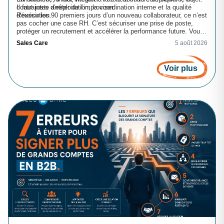
contraintes d’exploitation, la coordination interne et la qualité
Il faut juste arrêter de l’improviser.
d’exécution.
Réussir les 90 premiers jours d’un nouveau collaborateur, ce n’est
pas cocher une case RH. C’est sécuriser une prise de poste,
protéger un recrutement et accélérer la performance future. Vous
voulez transformer vos équipes, vos outils et vos résultats ?
Sales Care
5 août 2026
Commencez par la manière dont vous faites entrer les nouveaux.
C’est souvent là que la différence se joue, bien avant les KPI de
fin d’année.
Voir plus