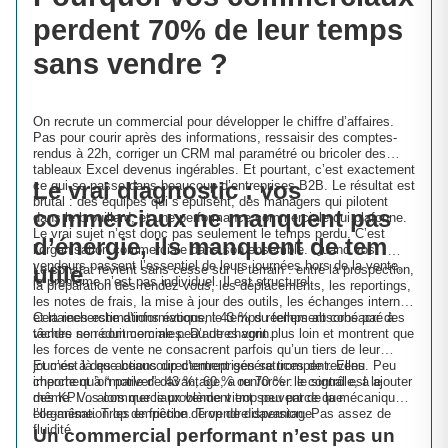
perdent 70% de leur temps
sans vendre ?
On recrute un commercial pour développer le chiffre d’affaires.
Pas pour courir après des informations, ressaisir des comptes-
rendus à 22h, corriger un CRM mal paramétré ou bricoler des
tableaux Excel devenus ingérables. Et pourtant, c’est exactement
Le vrai diagnostic : vos
ce qui se passe dans beaucoup d’entreprises B2B. Le résultat est
brutal : des équipes qui s’épuisent, des managers qui pilotent
commerciaux ne manquent pas
dans le brouillard, et une performance commerciale qui plafonne.
Le vrai sujet n’est donc pas seulement le temps perdu. C’est
d’énergie, ils manquent de temps
l’organisation commerciale dans son ensemble. Quand vos
vendeurs passent l’essentiel de leurs journées hors de la vente,
utile
Le constat revient sans cesse sur le terrain : entre la prospection,
le problème n’est pas individuel. Il est structurel.
la préparation des rendez-vous, les déplacements, les reportings,
les notes de frais, la mise à jour des outils, les échanges internes
et la recherche d’informations, le temps réellement consacré à
Certaines estimations évoquent 43 % du temps absorbé par des
vendre se réduit comme peau de chagrin.
tâches non commerciales. D’autres vont plus loin et montrent que
les forces de vente ne consacrent parfois qu’un tiers de leur
journée à des actions directement génératrices de revenu. Peu
Et c’est là que beaucoup d’entreprises se trompent. Elles
importe qu’on parle de 43 %, 60 % ou 70 % : le signal est le
cherchent à “motiver” davantage, à renforcer le contrôle, à ajouter
même. Vos commerciaux vendent trop peu parce que
des KPI… alors que le problème vient souvent de la mécanique
l’organisation les empêche de vendre davantage.
elle-même. Trop de friction. Trop de dispersion. Pas assez de
fluidité.
Un commercial performant n’est pas un