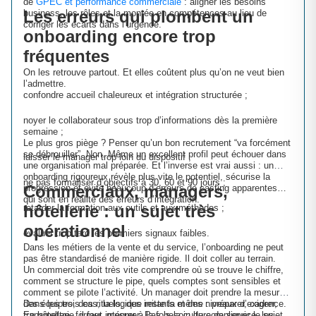
de
GPEC et performance commerciale
: aligner les besoins
Les erreurs qui plombent un
business, les rôles et la montée en compétences au lieu de
corriger les écarts dans l’urgence.
onboarding encore trop
fréquentes
On les retrouve partout. Et elles coûtent plus qu’on ne veut bien
l’admettre.
confondre accueil chaleureux et intégration structurée ;
noyer le collaborateur sous trop d’informations dès la première
semaine ;
Le plus gros piège ? Penser qu’un bon recrutement “va forcément
se débrouiller”. Non. Même un excellent profil peut échouer dans
laisser le manager trop loin du dispositif ;
une organisation mal préparée. Et l’inverse est vrai aussi : un
onboarding rigoureux révèle plus vite le potentiel, sécurise la
ne pas formaliser d’objectifs à 30, 60 et 90 jours ;
Commerciaux, managers,
progression et évite beaucoup d’erreurs de casting apparentes…
qui sont en réalité des erreurs d’intégration.
hôtellerie : un sujet très
retarder la formation aux outils et aux méthodes ;
opérationnel
évaluer trop tard les premiers signaux faibles.
Dans les métiers de la vente et du service, l’onboarding ne peut
pas être standardisé de manière rigide. Il doit coller au terrain.
Un commercial doit très vite comprendre où se trouve le chiffre,
comment se structure le pipe, quels comptes sont sensibles et
comment se pilote l’activité. Un manager doit prendre la mesure
des équipes, des rituels, des irritants et des niveaux d’exigence.
Dans les trois cas, la logique reste la même : préparer, cadrer,
En hôtellerie, il faut intégrer à la fois la culture de service, les
transmettre, former, mesurer. Pas besoin de compliquer le sujet.