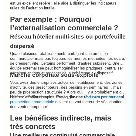
est un excellent repère : elle aide à distinguer les indicateurs
utiles de l’agitation inutile.
Par exemple : Pourquoi
l’externalisation commerciale ?
Réseau hôtelier multi-sites ou portefeuille
dispersé
Quand plusieurs établissements partagent une ambition
commerciale, mais pas toujours les mêmes méthodes, les écarts
se creusent vite. Certains performent, d’autres subissent. Une
équipe externalisée peut homogénéiser les pratiques, centraliser
certaines actions et redonner de la cohérence au dispositif.
Marché corporate sous-exploité
Vous avez des entreprises autour de l’établissement, des zones
d’activité, des prescripteurs, des besoins en séminaires… mais
peu de prospection structurée ? Alors oui, il y a probablement du
chiffre d’affaires dormant. Et non, il ne se réveillera pas tout seul.
Le sujet est d’autant plus stratégique que
l’industrialisation de la
prospection commerciale
devient un vrai facteur de sécurisation
des ventes corporate.
Les bénéfices indirects, mais
très concrets
Une meilleure continuité commerciale