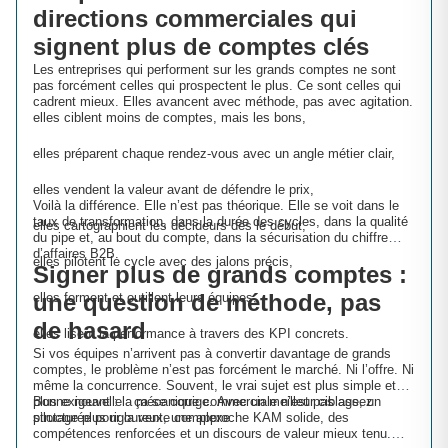
directions commerciales qui
signent plus de comptes clés
Les entreprises qui performent sur les grands comptes ne sont
pas forcément celles qui prospectent le plus. Ce sont celles qui
cadrent mieux. Elles avancent avec méthode, pas avec agitation.
elles ciblent moins de comptes, mais les bons,
elles préparent chaque rendez-vous avec un angle métier clair,
elles vendent la valeur avant de défendre le prix,
Voilà la différence. Elle n’est pas théorique. Elle se voit dans le
taux de transformation, dans la durée des cycles, dans la qualité
elles cartographient les décideurs dès le début,
du pipe et, au bout du compte, dans la sécurisation du chiffre
d’affaires B2B.
elles pilotent le cycle avec des jalons précis,
Signer plus de grands comptes :
une question de méthode, pas
elles forment et outillent leurs équipes,
de hasard
elles lisent la performance à travers des KPI concrets.
Si vos équipes n’arrivent pas à convertir davantage de grands
comptes, le problème n’est pas forcément le marché. Ni l’offre. Ni
même la concurrence. Souvent, le vrai sujet est plus simple et
plus exigeant : la mécanique commerciale n’est pas assez
Bonne nouvelle : ça se corrige. Avec un meilleur ciblage, un
structurée pour la vente complexe.
pilotage plus rigoureux, une approche KAM solide, des
compétences renforcées et un discours de valeur mieux tenu.