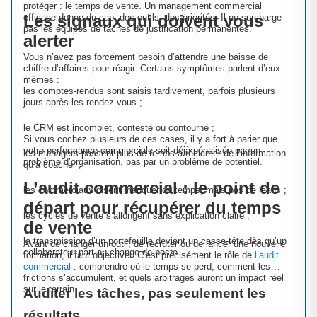
protéger : le temps de vente. Un management commercial
Les signaux qui doivent vous
efficace donne du cap, des outils, des priorités. Il ne surcharge
pas les équipes de tâches de justification permanentes.
alerter
Vous n’avez pas forcément besoin d’attendre une baisse de
chiffre d’affaires pour réagir. Certains symptômes parlent d’eux-
mêmes :
les comptes-rendus sont saisis tardivement, parfois plusieurs
jours après les rendez-vous ;
le CRM est incomplet, contesté ou contourné ;
Si vous cochez plusieurs de ces cases, il y a fort à parier que
votre performance commerciale soit déjà pénalisée par un
les managers passent plus de temps à réclamer de l’information
problème d’organisation, pas par un problème de potentiel.
qu’à coacher ;
L’audit commercial : le point de
les commerciaux disent manquer de temps, mais pas de leads ;
départ pour récupérer du temps
les cycles de vente s’allongent sans explication claire ;
de vente
la transmission d’un portefeuille devient un casse-tête dès qu’un
Avant de changer un outil, de recruter ou de lancer une nouvelle
collaborateur part ou change de poste.
formation, il faut objectiver. C’est précisément le rôle de
l’audit
commercial
: comprendre où le temps se perd, comment les
frictions s’accumulent, et quels arbitrages auront un impact réel
sur le terrain.
Auditer les tâches, pas seulement les
résultats