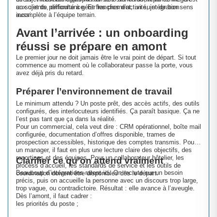
aux clients, difficulté à gérer les pics d’activité, intégration
un sujet de performance. Et franchement, un sujet de bon sens
incomplète à l’équipe terrain.
aussi.
Avant l’arrivée : un onboarding
réussi se prépare en amont
Le premier jour ne doit jamais être le vrai point de départ. Si tout
commence au moment où le collaborateur passe la porte, vous
avez déjà pris du retard.
Préparer l’environnement de travail
Le minimum attendu ? Un poste prêt, des accès actifs, des outils
configurés, des interlocuteurs identifiés. Ça paraît basique. Ça ne
l’est pas tant que ça dans la réalité.
Pour un commercial, cela veut dire : CRM opérationnel, boîte mail
configurée, documentation d’offres disponible, trames de
prospection accessibles, historique des comptes transmis. Pour
un manager, il faut en plus une lecture claire des objectifs, des
reportings et des équipes. Pour un collaborateur hôtelier, les
Clarifier ce qu’on attend vraiment
process d’accueil, les standards de service et les outils de
Beaucoup d’intégrations ratent ici. On recrute sur un besoin
coordination doivent être disponibles dès le départ.
précis, puis on accueille la personne avec un discours trop large,
trop vague, ou contradictoire. Résultat : elle avance à l’aveugle.
Dès l’amont, il faut cadrer :
les priorités du poste ;