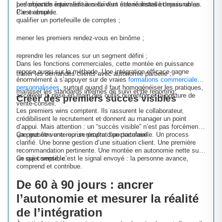
performance équivalent à celui d’un salarié installé depuis un an.
Les objectifs intermédiaires doivent être réalistes et mesurables.
C’est absurde.
Par exemple :
qualifier un portefeuille de comptes ;
mener les premiers rendez-vous en binôme ;
reprendre les relances sur un segment défini ;
Dans les fonctions commerciales, cette montée en puissance
repose aussi sur la méthode. Une intégration efficace gagne
traiter les demandes clients avec autonomie partielle ;
énormément à s’appuyer sur de vraies
formations commerciales
personnalisées
, surtout quand il faut homogénéiser les pratiques,
maîtriser les standards internes de suivi et de reporting.
accélérer la prise en main des outils ou renforcer la posture de
Créer des premiers succès visibles
vente-conseil.
Les premiers wins comptent. Ils rassurent le collaborateur,
crédibilisent le recrutement et donnent au manager un point
d’appui. Mais attention : un “succès visible” n’est pas forcément
une grosse vente ou un résultat spectaculaire.
Ça peut être une reprise propre d’un portefeuille. Un process
clarifié. Une bonne gestion d’une situation client. Une première
recommandation pertinente. Une montée en autonomie nette sur
un sujet sensible.
Ce qui compte, c’est le signal envoyé : la personne avance,
comprend et contribue.
De 60 à 90 jours : ancrer
l’autonomie et mesurer la réalité
de l’intégration