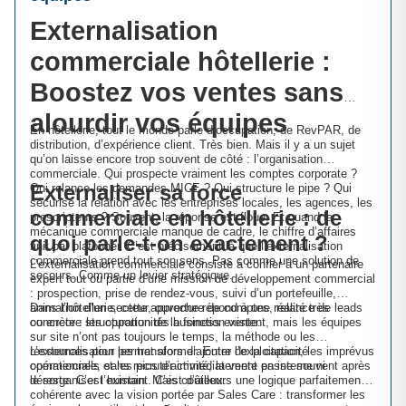
Externalisation
commerciale hôtellerie :
Boostez vos ventes sans
alourdir vos équipes
En hôtellerie, tout le monde parle d’occupation, de RevPAR, de
distribution, d’expérience client. Très bien. Mais il y a un sujet
qu’on laisse encore trop souvent de côté : l’organisation
commerciale. Qui prospecte vraiment les comptes corporate ?
Externaliser sa force
Qui relance les demandes MICE ? Qui structure le pipe ? Qui
sécurise la relation avec les entreprises locales, les agences, les
commerciale en hôtellerie : de
prescripteurs ? Souvent, la réponse est floue. Et quand la
mécanique commerciale manque de cadre, le chiffre d’affaires
quoi parle-t-on exactement ?
finit par plafonner. C’est précisément là que l’externalisation
commerciale prend tout son sens. Pas comme une solution de
L’externalisation commerciale consiste à confier à un partenaire
secours. Comme un levier stratégique.
expert tout ou partie d’une mission de développement commercial
: prospection, prise de rendez-vous, suivi d’un portefeuille,
animation d’un secteur, ouverture de comptes, relance de leads
Dans l’hôtellerie, cette approche répond à une réalité très
ou encore structuration de la fonction vente.
concrète : les opportunités business existent, mais les équipes
sur site n’ont pas toujours le temps, la méthode ou les
ressources pour les transformer. Entre l’exploitation, les imprévus
L’externalisation permet alors d’ajouter de la capacité
opérationnels et les pics d’activité, la vente passe souvent après
commerciale, sans recruter immédiatement en interne ni
le reste. C’est humain. Mais coûteux.
désorganiser l’existant. C’est d’ailleurs une logique parfaitement
cohérente avec la vision portée par Sales Care : transformer les