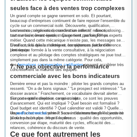
seules face à des ventes trop complexes
Un grand compte se gagne rarement en solo. Et pourtant,
beaucoup d’entreprises continuent de faire reposer l’ensemble du
cycle sur un commercial isolé. Découverte, qualification,
soutenance, négociation, coordination interne, relance, closing…
Les ventes complexes demandent un collectif : direction
tout sur les mêmes épaules. Ça ne tient pas longtemps.
commerciale, avant-vente, management, parfois RH ou experts
métier. Quand cette mécanique n’existe pas, les messages se
brouillent, les délais s’allongent, les réponses perdent en
C’est aussi là que la montée en compétences fait la différence.
pertinence.
Une équipe formée à la vente consultative, à la négociation
complexe et au pilotage des comptes stratégiques ne joue tout
simplement pas dans la même catégorie. Pour cela,
des
formations commerciales certifiantes
peuvent accélérer très
7. Ne pas objectiver la performance
concrètement la maturité des équipes.
commerciale avec les bons indicateurs
Dernière erreur et pas la moindre : piloter les grands comptes au
ressenti. “On a de bons signaux.” “Le prospect est intéressé.” “Le
dossier avance.” Franchement, ce vocabulaire devrait alerter
n’importe quelle direction commerciale.
Sur une vente complexe, ce qui compte, ce sont les preuves
d’avancement. Qui est impliqué ? Quel besoin est formalisé ?
Quel budget est identifié ? Quel calendrier est validé ? Quelle
étape d’achat est franchie ? Sans indicateurs tangibles, vous ne
Un
audit commercial
permet souvent de remettre de l’objectivité
pilotez pas un pipe. Vous l’espérez.
là où les habitudes ont pris le dessus : qualité des opportunités,
conversion par étape, maturité des cycles, efficacité des
relances, cohérence du discours de vente.
Ce que font autrement les