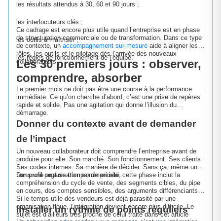
les résultats attendus à 30, 60 et 90 jours ;
les interlocuteurs clés ;
Ce cadrage est encore plus utile quand l’entreprise est en phase
de structuration commerciale ou de transformation. Dans ce type
les outils à maîtriser ;
de contexte, un
accompagnement sur-mesure
aide à aligner les
rôles, les outils et le pilotage dès l’arrivée des nouveaux
les règles de fonctionnement de l’équipe.
Les 30 premiers jours : observer,
collaborateurs.
comprendre, absorber
Le premier mois ne doit pas être une course à la performance
immédiate. Ce qu’on cherche d’abord, c’est une prise de repères
rapide et solide. Pas une agitation qui donne l’illusion du
démarrage.
Donner du contexte avant de demander
de l’impact
Un nouveau collaborateur doit comprendre l’entreprise avant de
produire pour elle. Son marché. Son fonctionnement. Ses clients.
Ses codes internes. Sa manière de décider. Sans ça, même un
bon profil peut se tromper de priorité.
Dans une organisation commerciale, cette phase inclut la
compréhension du cycle de vente, des segments cibles, du pipe
en cours, des comptes sensibles, des arguments différenciants.
Si le temps utile des vendeurs est déjà parasité par une
organisation floue, l’intégration devient encore plus difficile. Le
Installer un rythme de points réguliers
sujet est d’ailleurs très proche de celui traité dans cet article