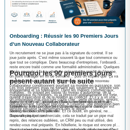
Onboarding : Réussir les 90 Premiers Jours
d’un Nouveau Collaborateur
Un recrutement ne se joue pas à la signature du contrat. Il se
joue juste après. C’est même souvent là que tout commence ou
que tout se complique. Dans beaucoup d’entreprises, l’onboarding
reste encore traité comme une formalité administrative. Quelques
Pourquoi les 90 premiers jours
accès envoyés à la va-vite, une présentation rapide de l’équipe,
un point manager en fin de semaine… puis on espère que “ça va
pèsent autant sur la suite
prendre”. Mauvais pari. Les 90 premiers jours d’un nouveau
collaborateur conditionnent pourtant sa montée en puissance, son
Les trois premiers mois ne servent pas seulement à “prendre ses
engagement et sa fidélisation. Dans les métiers commerciaux,
marques”. Ils posent les bases du niveau d’autonomie, de la
managériaux ou hôteliers, où la pression opérationnelle est forte,
qualité d’exécution et de la relation au collectif. Et il y a un vrai
un onboarding mal structuré coûte cher : perte de temps, erreurs,
enjeu de rétention : plusieurs études montrent qu’un tiers des
Autrement dit : si l’accueil est flou, si les attentes sont mal
désalignement, turnover précoce. À l’inverse, une intégration bien
salariés se font une idée très claire de leur avenir dans
formulées, si les outils sont mal transmis ou si le manager est
pensée sécurise la performance dès le départ.
l’entreprise dès cette période.
absent, le doute s’installe vite. Et ce doute, en général, ne
disparaît pas tout seul.
Dans une équipe commerciale, cela se traduit par un pipe mal
repris, des relances oubliées, un CRM peu ou mal utilisé, des
rendez-vous mal préparés. En hôtellerie, le risque est encore plus
direct : mauvaise appropriation des standards, réponse inégale
Le sujet n’est donc pas RH au sens administratif du terme. C’est