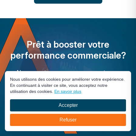
Prêt à booster votre
performance commerciale?
Nos experts vous accompagnent pour
Nous utilisons des cookies pour améliorer votre expérience.
transformer vos équipes, vos outils et vos
En continuant à visiter ce site, vous acceptez notre
résultats. Parlons de vos objectifs !
utilisation des cookies.
En savoir plus
Accepter
Nous contacter
Refuser